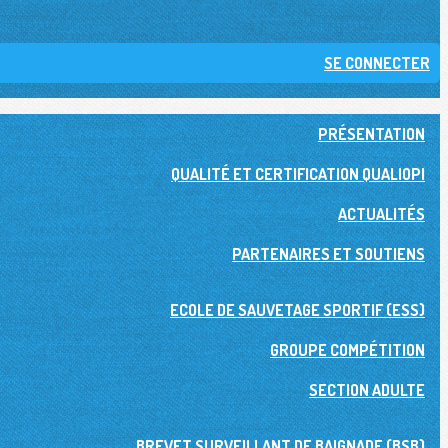
SE CONNECTER
PRÉSENTATION
QUALITÉ ET CERTIFICATION QUALIOPI
ACTUALITÉS
PARTENAIRES ET SOUTIENS
ECOLE DE SAUVETAGE SPORTIF (ESS)
GROUPE COMPÉTITION
SECTION ADULTE
BREVET SURVEILLANT DE BAIGNADE (BSB)