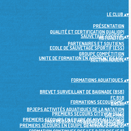
LE CLUB
▴
▾
PRÉSENTATION
QUALITÉ ET CERTIFICATION QUALIOPI
SAUVETAGE SPORTIF
▴
▾
ACTUALITÉS
PARTENAIRES ET SOUTIENS
ECOLE DE SAUVETAGE SPORTIF (ESS)
GROUPE COMPÉTITION
UNITE DE FORMATION EN APPRENTISSAGE
▴
▾
SECTION ADULTE
FORMATIONS AQUATIQUES
▴
▾
BREVET SURVEILLANT DE BAIGNADE (BSB)
FC BSB
FORMATIONS SECOURISME
▴
▾
BNSSA
BPJEPS ACTIVITÉS AQUATIQUES DE LA NATATION
PREMIERS SECOURS CITOYEN (PSC)
CAEPMNS
PREMIERS SECOURS EN EQUIPE DE NIVEAU 1 (PSE1)
TAUX RÉUSSITE AQUATIQUE 2022/2023
POSTE DE SECOURS
▴
▾
PREMIERS SECOURS EN EQUIPE DE NIVEAU 2 (PSE 2)