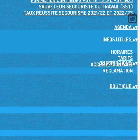
FORMATION CONTINUES PSE 1 ET 2 (FC PSE 1&2)
SAUVETEUR SECOURISTE DU TRAVAIL (SST)
TAUX RÉUSSITE SECOURISME 2021/22 ET 2022/23
AGENDA
▴
▾
INFOS UTILES
▴
▾
HORAIRES
TARIFS
INSCRIPTIONS
▴
▾
ACCÈS ET CONTACT
RÉCLAMATION
BOUTIQUE
▴
▾