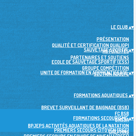
LE CLUB
▴
▾
PRÉSENTATION
QUALITÉ ET CERTIFICATION QUALIOPI
SAUVETAGE SPORTIF
▴
▾
ACTUALITÉS
PARTENAIRES ET SOUTIENS
ECOLE DE SAUVETAGE SPORTIF (ESS)
GROUPE COMPÉTITION
UNITE DE FORMATION EN APPRENTISSAGE
▴
▾
SECTION ADULTE
FORMATIONS AQUATIQUES
▴
▾
BREVET SURVEILLANT DE BAIGNADE (BSB)
FC BSB
FORMATIONS SECOURISME
▴
▾
BNSSA
BPJEPS ACTIVITÉS AQUATIQUES DE LA NATATION
PREMIERS SECOURS CITOYEN (PSC)
CAEPMNS