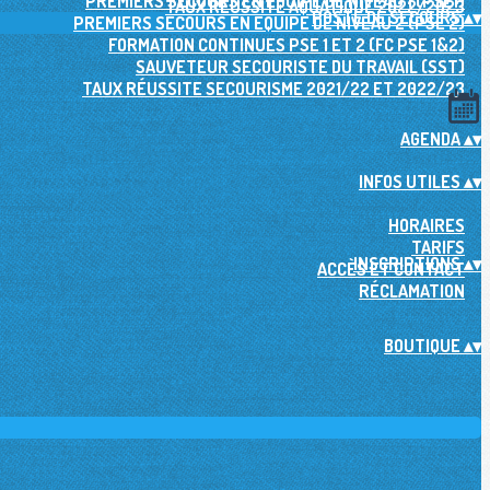
PREMIERS SECOURS EN EQUIPE DE NIVEAU 1 (PSE1)
TAUX RÉUSSITE AQUATIQUE 2022/2023
POSTE DE SECOURS
▴
▾
PREMIERS SECOURS EN EQUIPE DE NIVEAU 2 (PSE 2)
FORMATION CONTINUES PSE 1 ET 2 (FC PSE 1&2)
SAUVETEUR SECOURISTE DU TRAVAIL (SST)
TAUX RÉUSSITE SECOURISME 2021/22 ET 2022/23
AGENDA
▴
▾
INFOS UTILES
▴
▾
HORAIRES
TARIFS
INSCRIPTIONS
▴
▾
ACCÈS ET CONTACT
RÉCLAMATION
BOUTIQUE
▴
▾