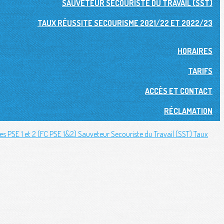
SAUVETEUR SECOURISTE DU TRAVAIL (SST)
TAUX RÉUSSITE SECOURISME 2021/22 ET 2022/23
HORAIRES
TARIFS
ACCÈS ET CONTACT
RÉCLAMATION
s PSE 1 et 2 (FC PSE 1&2)
Sauveteur Secouriste du Travail (SST)
Taux