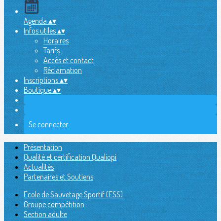
Agenda
▴
▾
Infos utiles
▴
▾
Horaires
Tarifs
Accès et contact
Réclamation
Inscriptions
▴
▾
Boutique
▴
▾
Se connecter
Présentation
Qualité et certification Qualiopi
Actualités
Partenaires et Soutiens
Ecole de Sauvetage Sportif (ESS)
Groupe compétition
Section adulte