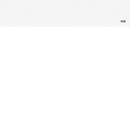
Je m'abonne à la newsletter
OK
Plan du site
Licences
Mentions légales
CGUV
Paramétrer vos cookies
Se connecter
Propulsé par AssoConnect, le logiciel des associations Sportives
Vos choix en matière de confidentialité