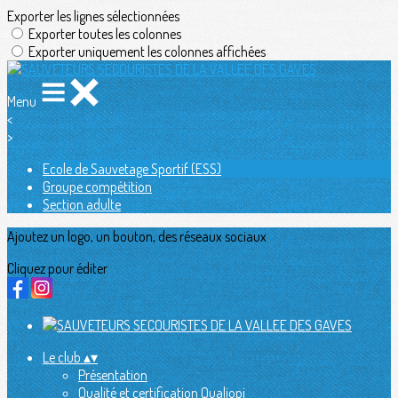
Exporter les lignes sélectionnées
Exporter toutes les colonnes
Exporter uniquement les colonnes affichées
Menu
<
>
Ecole de Sauvetage Sportif (ESS)
Groupe compétition
Section adulte
Ajoutez un logo, un bouton, des réseaux sociaux
Cliquez pour éditer
Le club
▴
▾
Présentation
Qualité et certification Qualiopi