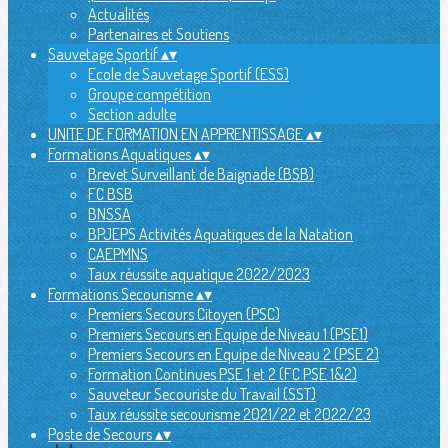
Actualités
Partenaires et Soutiens
Sauvetage Sportif
▴
▾
Ecole de Sauvetage Sportif (ESS)
Groupe compétition
Section adulte
UNITE DE FORMATION EN APPRENTISSAGE
▴
▾
Formations Aquatiques
▴
▾
Brevet Surveillant de Baignade (BSB)
FC BSB
BNSSA
BPJEPS Activités Aquatiques de la Natation
CAEPMNS
Taux réussite aquatique 2022/2023
Formations Secourisme
▴
▾
Premiers Secours Citoyen (PSC)
Premiers Secours en Equipe de Niveau 1 (PSE1)
Premiers Secours en Equipe de Niveau 2 (PSE 2)
Formation Continues PSE 1 et 2 (FC PSE 1&2)
Sauveteur Secouriste du Travail (SST)
Taux réussite secourisme 2021/22 et 2022/23
Poste de Secours
▴
▾