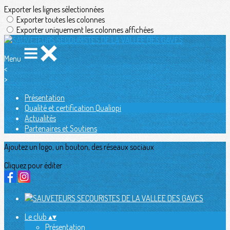
Exporter les lignes sélectionnées
Exporter toutes les colonnes
Exporter uniquement les colonnes affichées
Menu
<
>
Présentation
Qualité et certification Qualiopi
Actualités
Partenaires et Soutiens
Ajoutez un logo, un bouton, des réseaux sociaux
Cliquez pour éditer
Le club
▴
▾
Présentation