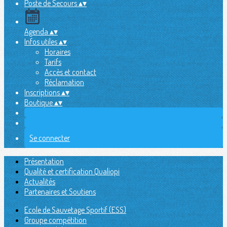
Poste de Secours
▴
▾
Agenda
▴
▾
Infos utiles
▴
▾
Horaires
Tarifs
Accès et contact
Réclamation
Inscriptions
▴
▾
Boutique
▴
▾
Se connecter
Présentation
Qualité et certification Qualiopi
Actualités
Partenaires et Soutiens
Ecole de Sauvetage Sportif (ESS)
Groupe compétition