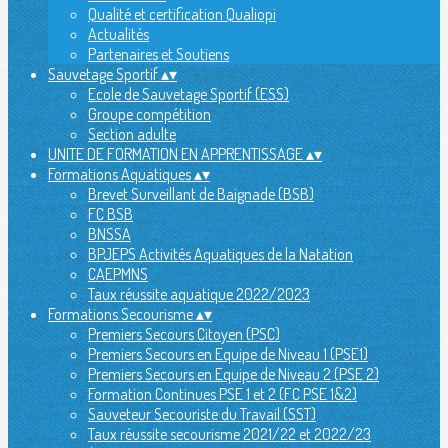
Qualité et certification Qualiopi
Actualités
Partenaires et Soutiens
Sauvetage Sportif
▴
▾
Ecole de Sauvetage Sportif (ESS)
Groupe compétition
Section adulte
UNITE DE FORMATION EN APPRENTISSAGE
▴
▾
Formations Aquatiques
▴
▾
Brevet Surveillant de Baignade (BSB)
FC BSB
BNSSA
BPJEPS Activités Aquatiques de la Natation
CAEPMNS
Taux réussite aquatique 2022/2023
Formations Secourisme
▴
▾
Premiers Secours Citoyen (PSC)
Premiers Secours en Equipe de Niveau 1 (PSE1)
Premiers Secours en Equipe de Niveau 2 (PSE 2)
Formation Continues PSE 1 et 2 (FC PSE 1&2)
Sauveteur Secouriste du Travail (SST)
Taux réussite secourisme 2021/22 et 2022/23