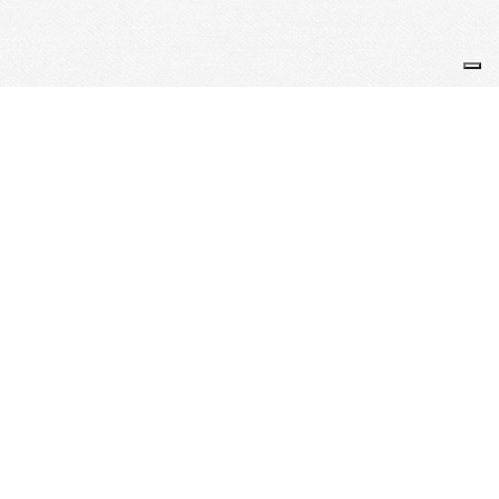
Je m'abonne à la newsletter
OK
Plan du site
Licences
Mentions légales
CGUV
Paramétrer vos cookies
Se connecter
Propulsé par AssoConnect, le logiciel des associations Sportives
Vos choix en matière de confidentialité