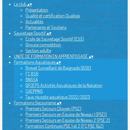
Le club
▴
▾
Présentation
Qualité et certification Qualiopi
Actualités
Partenaires et Soutiens
Sauvetage Sportif
▴
▾
Ecole de Sauvetage Sportif (ESS)
Groupe compétition
Section adulte
UNITE DE FORMATION EN APPRENTISSAGE
▴
▾
Formations Aquatiques
▴
▾
Brevet Surveillant de Baignade (BSB)
FC BSB
BNSSA
BPJEPS Activités Aquatiques de la Natation
CAEPMNS
Taux réussite aquatique 2022/2023
Formations Secourisme
▴
▾
Premiers Secours Citoyen (PSC)
Premiers Secours en Equipe de Niveau 1 (PSE1)
Premiers Secours en Equipe de Niveau 2 (PSE 2)
Formation Continues PSE 1 et 2 (FC PSE 1&2)