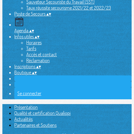
Sauveteur Secouriste du Travail (SST)
Taux réussite secourisme 2021/22 et 2022/23
Poste de Secours
▴
▾
Agenda
▴
▾
Infos utiles
▴
▾
Horaires
Tarifs
Accès et contact
Réclamation
Inscriptions
▴
▾
Boutique
▴
▾
Se connecter
Présentation
Qualité et certification Qualiopi
Actualités
Partenaires et Soutiens