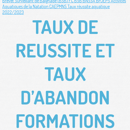
Brevet Surveillant de Baignade (BSB)
FC BSB
BNSSA
BPJEPS Activités
Aquatiques de la Natation
CAEPMNS
Taux réussite aquatique
2022/2023
TAUX DE
REUSSITE ET
TAUX
D’ABANDON
FORMATIONS