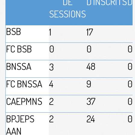
DE
D’INSCRITS
D
SESSIONS
BSB
1
17
FC BSB
0
0
0
BNSSA
48
0
3
FC BNSSA
4
9
0
CAEPMNS
2
37
0
BPJEPS
2
24
0
AAN