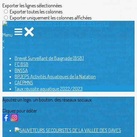
Exporter les lignes sélectionnées
Exporter toutes les colonnes
Exporter uniquement les colonnes affichées
Menu
<
>
Brevet Surveillant de Baignade (BSB)
FC BSB
BNSSA
BPJEPS Activités Aquatiques de la Natation
CAEPMNS
Taux réussite aquatique 2022/2023
Ajoutez un logo, un bouton, des réseaux sociaux
Cliquez pour éditer