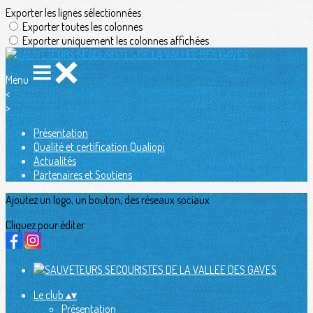
Exporter les lignes sélectionnées
Exporter toutes les colonnes
Exporter uniquement les colonnes affichées
Menu
<
>
Présentation
Qualité et certification Qualiopi
Actualités
Partenaires et Soutiens
Ajoutez un logo, un bouton, des réseaux sociaux
Cliquez pour éditer
Le club
▴
▾
Présentation