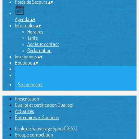
Poste de Secours
▴
▾
Agenda
▴
▾
Infos utiles
▴
▾
Horaires
Tarifs
Accès et contact
Réclamation
Inscriptions
▴
▾
Boutique
▴
▾
Se connecter
Présentation
Qualité et certification Qualiopi
Actualités
Partenaires et Soutiens
Ecole de Sauvetage Sportif (ESS)
Groupe compétition