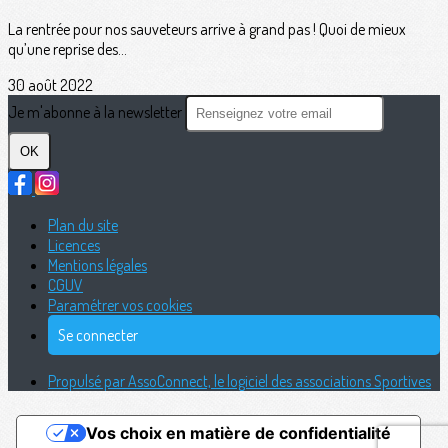
La rentrée pour nos sauveteurs arrive à grand pas ! Quoi de mieux
qu’une reprise des...
30 août 2022
Je m'abonne à la newsletter
OK
Plan du site
Licences
Mentions légales
CGUV
Paramétrer vos cookies
Se connecter
Propulsé par AssoConnect, le logiciel des associations Sportives
Vos choix en matière de confidentialité