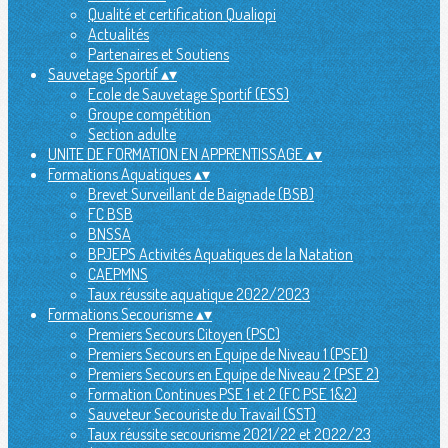
Qualité et certification Qualiopi
Actualités
Partenaires et Soutiens
Sauvetage Sportif
▴
▾
Ecole de Sauvetage Sportif (ESS)
Groupe compétition
Section adulte
UNITE DE FORMATION EN APPRENTISSAGE
▴
▾
Formations Aquatiques
▴
▾
Brevet Surveillant de Baignade (BSB)
FC BSB
BNSSA
BPJEPS Activités Aquatiques de la Natation
CAEPMNS
Taux réussite aquatique 2022/2023
Formations Secourisme
▴
▾
Premiers Secours Citoyen (PSC)
Premiers Secours en Equipe de Niveau 1 (PSE1)
Premiers Secours en Equipe de Niveau 2 (PSE 2)
Formation Continues PSE 1 et 2 (FC PSE 1&2)
Sauveteur Secouriste du Travail (SST)
Taux réussite secourisme 2021/22 et 2022/23