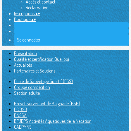
Accès et contact
Réclamation
Inscriptions
▴
▾
Boutique
▴
▾
Se connecter
Présentation
Qualité et certification Qualiopi
Actualités
Partenaires et Soutiens
Ecole de Sauvetage Sportif (ESS)
Groupe compétition
Section adulte
Brevet Surveillant de Baignade (BSB)
FC BSB
BNSSA
BPJEPS Activités Aquatiques de la Natation
CAEPMNS