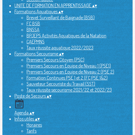
UNITE DE FORMATION EN APPRENTISSAGE
▴
▾
Formations Aquatiques
▴
▾
Brevet Surveillant de Baignade (BSB)
FC BSB
BNSSA
BPJEPS Activités Aquatiques de la Natation
CAEPMNS
Taux réussite aquatique 2022/2023
Formations Secourisme
▴
▾
Premiers Secours Citoyen (PSC)
Premiers Secours en Equipe de Niveau 1 (PSE1)
Premiers Secours en Equipe de Niveau 2 (PSE 2)
Formation Continues PSE 1 et 2 (FC PSE 1&2)
Sauveteur Secouriste du Travail (SST)
Taux réussite secourisme 2021/22 et 2022/23
Poste de Secours
▴
▾
Agenda
▴
▾
Infos utiles
▴
▾
Horaires
Tarifs