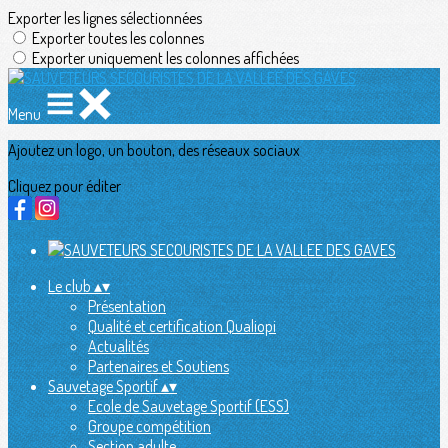
Exporter les lignes sélectionnées
Exporter toutes les colonnes
Exporter uniquement les colonnes affichées
Menu
Ajoutez un logo, un bouton, des réseaux sociaux
Cliquez pour éditer
Le club
▴
▾
Présentation
Qualité et certification Qualiopi
Actualités
Partenaires et Soutiens
Sauvetage Sportif
▴
▾
Ecole de Sauvetage Sportif (ESS)
Groupe compétition
Section adulte